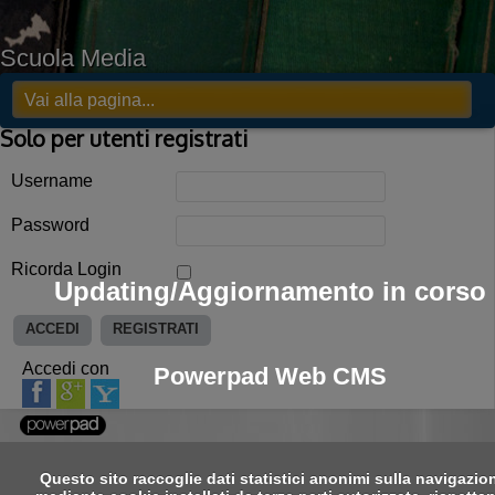
Scuola Media
Solo per utenti registrati
Username
Password
Ricorda Login
Updating/Aggiornamento in corso
ACCEDI
REGISTRATI
Accedi con
Powerpad Web CMS
Questo sito raccoglie dati statistici anonimi sulla navigazio